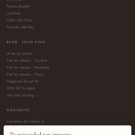
Nuevo Baztán
Loeches
Villar del Olmo
Pozuelo del Rey
BLOG · JULIO 2026
IA en el centro
Piel en verano · Ciudad
Piel en verano · Montaña
Piel en verano · Playa
Diagnosis facial IA
HIFU 8D Sculptor
Ver todo el blog →
CONTACTO
Carretera de Velilla, 6
28510 Campo Real, Madrid
Tu privacidad nos importa