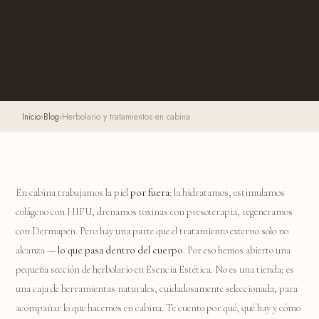
Inicio
›
Blog
›
Herbolario y tratamientos en cabina
En cabina trabajamos la piel
por fuera
: la hidratamos, estimulamos
colágeno con HIFU, drenamos toxinas con presoterapia, regeneramos
con Dermapen. Pero hay una parte que el tratamiento externo solo no
alcanza —
lo que pasa dentro del cuerpo
. Por eso hemos abierto una
pequeña sección de herbolario en Esencia Estética. No es una tienda; es
una caja de herramientas naturales, cuidadosamente seleccionada, para
acompañar lo que hacemos en cabina. Te cuento por qué, qué hay y cómo