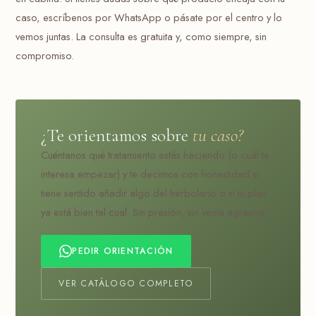
caso, escríbenos por WhatsApp o pásate por el centro y lo
vemos juntas. La consulta es gratuita y, como siempre, sin
compromiso.
¿Te orientamos sobre
tu caso?
Cuéntanos qué tratamiento estás haciendo (o cuál te
interesa empezar) y te decimos con honestidad si
tiene sentido añadir algo del herbolario o si tu plan
ya está bien tal cual. Sin presión, sin venta agresiva.
PEDIR ORIENTACIÓN
VER CATÁLOGO COMPLETO