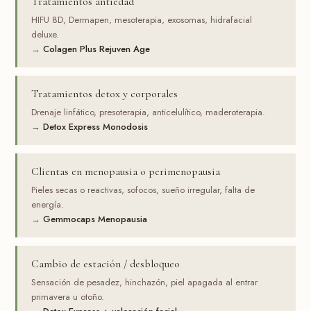
Tratamientos antiedad
HIFU 8D, Dermapen, mesoterapia, exosomas, hidrafacial
deluxe.
→
Colagen Plus Rejuven Age
Tratamientos detox y corporales
Drenaje linfático, presoterapia, anticelulítico, maderoterapia.
→
Detox Express Monodosis
Clientas en menopausia o perimenopausia
Pieles secas o reactivas, sofocos, sueño irregular, falta de
energía.
→
Gemmocaps Menopausia
Cambio de estación / desbloqueo
Sensación de pesadez, hinchazón, piel apagada al entrar
primavera u otoño.