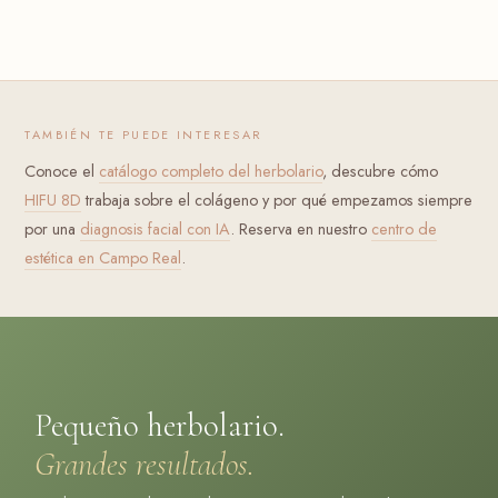
TAMBIÉN TE PUEDE INTERESAR
Conoce el
catálogo completo del herbolario
, descubre cómo
HIFU 8D
trabaja sobre el colágeno y por qué empezamos siempre
por una
diagnosis facial con IA
. Reserva en nuestro
centro de
estética en Campo Real
.
Pequeño herbolario.
Grandes resultados.