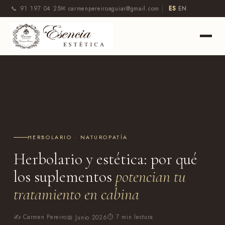
📞 91 197 04 25
✉ carmenpereiroaguiar@gmail.com
ES
·
EN
HERBOLARIO · NATUROPATÍA
Herbolario y estética: por qué
los suplementos
potencian tu
tratamiento en cabina
✍ Carmen Pereiro
⏱ 7 min lectura
📅 Junio 2026