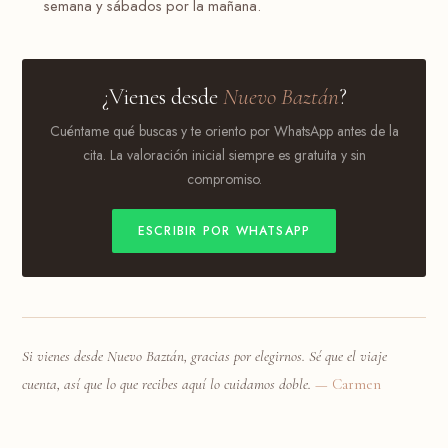
semana y sábados por la mañana.
¿Vienes desde
Nuevo Baztán
?
Cuéntame qué buscas y te oriento por WhatsApp antes de la
cita. La valoración inicial siempre es gratuita y sin
compromiso.
ESCRIBIR POR WHATSAPP
Si vienes desde Nuevo Baztán, gracias por elegirnos. Sé que el viaje
cuenta, así que lo que recibes aquí lo cuidamos doble.
— Carmen