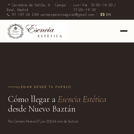
📍 Carretera de Velilla, 6 · Campo
Lun–Vie: 10:00–14:00 /
Real, Madrid
17:00–19:30
📞 91 197 04 25
✉ carmenpereiroaguiar@gmail.com
ES
·
EN
LLEGAR DESDE TU PUEBLO
Cómo llegar a
Esencia Estética
desde Nuevo Baztán
Por Carmen Pereiro
17 jun 2026
4 min de lectura