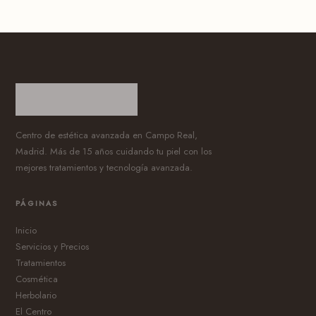
Centro de estética avanzada en Campo Real,
Madrid. Más de 15 años cuidando tu piel con los
mejores tratamientos y tecnología avanzada.
PÁGINAS
Inicio
Servicios y Precios
Tratamientos
Cosmética
Herbolario
El Centro