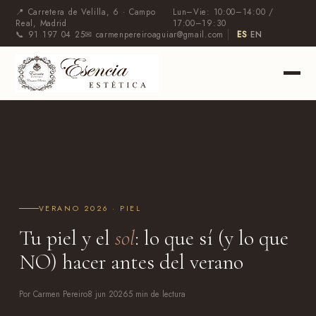
📍 Carretera de Velilla, 6 · Campo
Lun–Vie: 10:00–14:00 /
Real, Madrid
17:00–19:30
📞 91 197 04 25
✉ carmenpereiroaguiar@gmail.com
ES
·
EN
VERANO 2026 · PIEL
Tu piel y el
sol
: lo que sí (y lo que
NO) hacer antes del verano
Por Carmen Pereiro
8 jun 2026
5 min de lectura