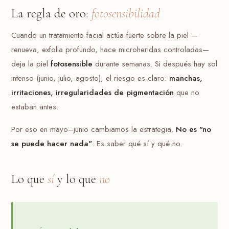
La regla de oro:
fotosensibilidad
Cuando un tratamiento facial actúa fuerte sobre la piel —
renueva, exfolia profundo, hace microheridas controladas—
deja la piel
fotosensible
durante semanas. Si después hay sol
intenso (junio, julio, agosto), el riesgo es claro:
manchas,
irritaciones, irregularidades de pigmentación
que no
estaban antes.
Por eso en mayo–junio cambiamos la estrategia.
No es "no
se puede hacer nada"
. Es saber qué sí y qué no.
Lo que
sí
y lo que
no