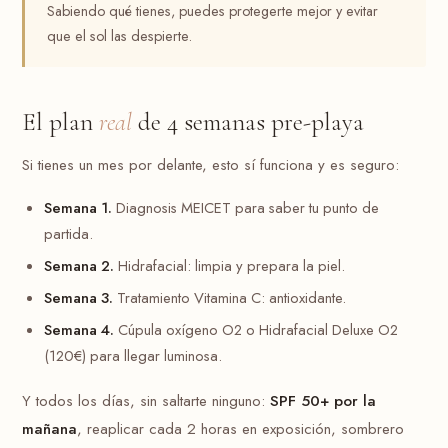
Sabiendo qué tienes, puedes protegerte mejor y evitar
que el sol las despierte.
El plan
real
de 4 semanas pre-playa
Si tienes un mes por delante, esto sí funciona y es seguro:
Semana 1.
Diagnosis MEICET para saber tu punto de
partida.
Semana 2.
Hidrafacial: limpia y prepara la piel.
Semana 3.
Tratamiento Vitamina C: antioxidante.
Semana 4.
Cúpula oxígeno O2 o Hidrafacial Deluxe O2
(120€) para llegar luminosa.
Y todos los días, sin saltarte ninguno:
SPF 50+ por la
mañana
, reaplicar cada 2 horas en exposición, sombrero