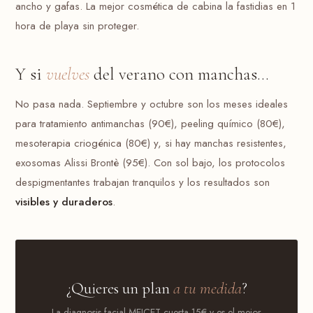
ancho y gafas. La mejor cosmética de cabina la fastidias en 1
hora de playa sin proteger.
Y si
vuelves
del verano con manchas...
No pasa nada. Septiembre y octubre son los meses ideales
para tratamiento antimanchas (90€), peeling químico (80€),
mesoterapia criogénica (80€) y, si hay manchas resistentes,
exosomas Alissi Brontè (95€). Con sol bajo, los protocolos
despigmentantes trabajan tranquilos y los resultados son
visibles y duraderos
.
¿Quieres un plan
a tu medida
?
La diagnosis facial MEICET cuesta 15€ y es el mejor