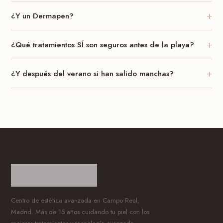
+
¿Y un Dermapen?
+
¿Qué tratamientos SÍ son seguros antes de la playa?
+
¿Y después del verano si han salido manchas?
Centro de estética avanzada en Campo Real,
Madrid. Más de 15 años cuidando tu piel con los