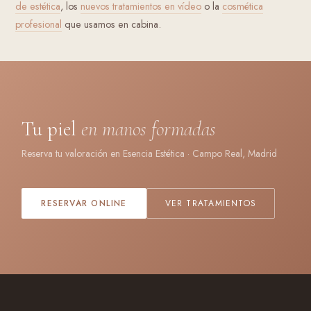
de estética
, los
nuevos tratamientos en vídeo
o la
cosmética
profesional
que usamos en cabina.
Tu piel
en manos formadas
Reserva tu valoración en Esencia Estética · Campo Real, Madrid
RESERVAR ONLINE
VER TRATAMIENTOS