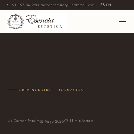
📞 91 197 04 25
✉ carmenpereiroaguiar@gmail.com
ES
·
EN
SOBRE NOSOTRAS · FORMACIÓN
La importancia de la
actualización
profesional
en estética
✍ Carmen Pereiro
⏱ 11 min lectura
📅 Mayo 2026