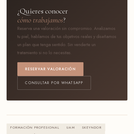
¿Quieres conocer
cómo trabajamos
?
Reserva una valoración sin compromiso. Analizamos
tu piel, hablamos de tus objetivos reales y diseñamos
un plan que tenga sentido. Sin venderte un
tratamiento si no lo necesitas.
RESERVAR VALORACIÓN
CONSULTAR POR WHATSAPP
FORMACIÓN PROFESIONAL
UAM
SKEYNDOR