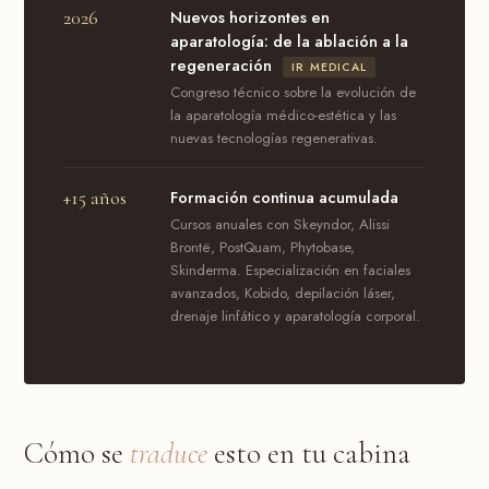
2026
Nuevos horizontes en
aparatología: de la ablación a la
regeneración
IR MEDICAL
Congreso técnico sobre la evolución de
la aparatología médico-estética y las
nuevas tecnologías regenerativas.
+15 años
Formación continua acumulada
Cursos anuales con Skeyndor, Alissi
Brontë, PostQuam, Phytobase,
Skinderma. Especialización en faciales
avanzados, Kobido, depilación láser,
drenaje linfático y aparatología corporal.
Cómo se
traduce
esto en tu cabina