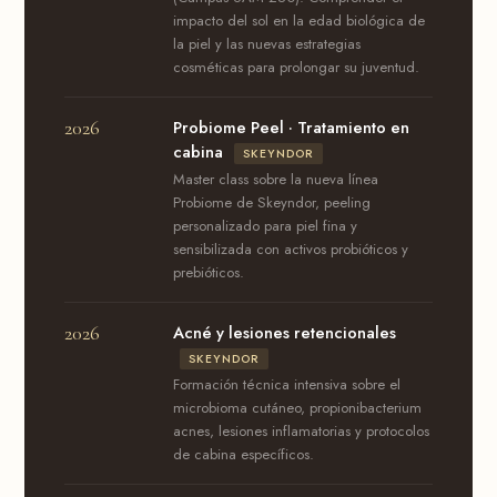
impacto del sol en la edad biológica de
la piel y las nuevas estrategias
cosméticas para prolongar su juventud.
2026
Probiome Peel · Tratamiento en
cabina
SKEYNDOR
Master class sobre la nueva línea
Probiome de Skeyndor, peeling
personalizado para piel fina y
sensibilizada con activos probióticos y
prebióticos.
2026
Acné y lesiones retencionales
SKEYNDOR
Formación técnica intensiva sobre el
microbioma cutáneo, propionibacterium
acnes, lesiones inflamatorias y protocolos
de cabina específicos.