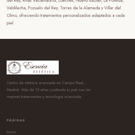
del Rey, Rivas Vaciamadrid, Loeches, Nuevo Baztán, La Poveda,
Valdilecha, Pozuelo del Rey, Torres de la Alameda y Villar del
Olmo, ofreciendo tratamientos personalizados adaptados a cada
piel.
Centro de estética avanzada en Campo Real,
Madrid. Más de 15 años cuidando tu piel con los
mejores tratamientos y tecnología avanzada.
PÁGINAS
Inicio