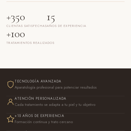
+350
15
CLIENTAS SATISFECHAS
AÑOS DE EXPERIENCIA
+100
TRATAMIENTOS REALIZADOS
TECNOLOGÍA AVANZADA
Aparatología profesional para potenciar resultados
ATENCIÓN PERSONALIZADA
Cada tratamiento se adapta a tu piel y tu objetivo
+15 AÑOS DE EXPERIENCIA
Formación continua y trato cercano