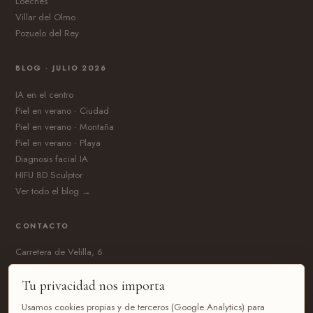
Loeches
Villar del Olmo
Pozuelo del Rey
BLOG · JULIO 2026
IA en el centro
Piel en verano · Ciudad
Piel en verano · Montaña
Piel en verano · Playa
Diagnosis facial IA
HIFU 8D Sculptor
Ver todo el blog →
CONTACTO
Carretera de Velilla, 6
28510 Campo Real, Madrid
Tu privacidad nos importa
91 197 04 25
Usamos cookies propias y de terceros (Google Analytics) para