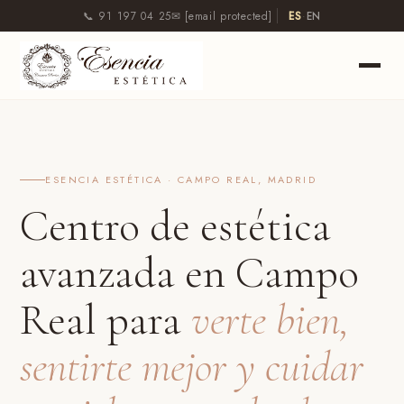
📞 91 197 04 25
✉
[email protected]
·
ES
EN
ESENCIA ESTÉTICA · CAMPO REAL, MADRID
Centro de estética
avanzada en Campo
Real para
verte bien,
sentirte mejor y cuidar